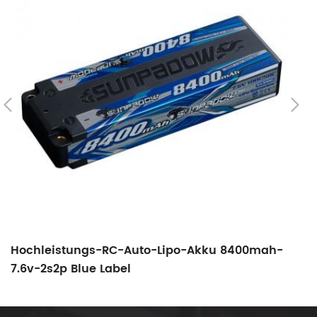
Hochleistungs-RC-Auto-Lipo-Akku 8400mah-
H
7.6v-2s2p Blue Label
3