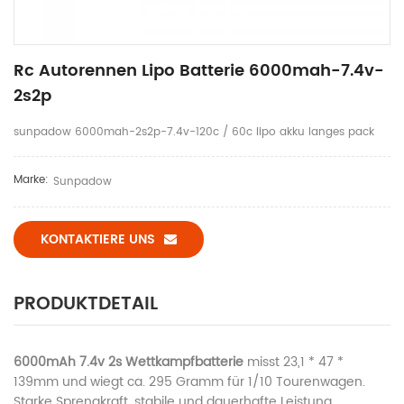
Rc Autorennen Lipo Batterie 6000mah-7.4v-
2s2p
sunpadow 6000mah-2s2p-7.4v-120c / 60c lipo akku langes pack
Marke:
Sunpadow
KONTAKTIERE UNS
PRODUKTDETAIL
6000mAh 7.4v 2s Wettkampfbatterie
misst 23,1 * 47 *
139mm und wiegt ca. 295 Gramm für 1/10 Tourenwagen.
Starke Sprengkraft, stabile und dauerhafte Leistung.