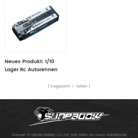
Platin Ab
Neues Produkt: 1/10
Lager Rc Autorennen
Batterie 6000 Mah-7.4
V-2 S2 P Platin
insgesamt
1
Seiten
Xiamen 3-circles Battey Co.,Ltd. hat mehr als neun Jahrzehnte