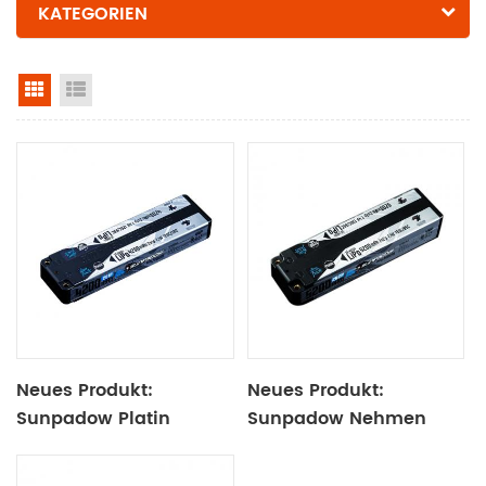
KATEGORIEN
Rasteransicht
Listenansicht
Neues Produkt:
Neues Produkt:
Sunpadow Platin
Sunpadow Nehmen
Lithium Batterie
Satzlithiumbatterie
4200mah
5200mah-7.4v-2s2p