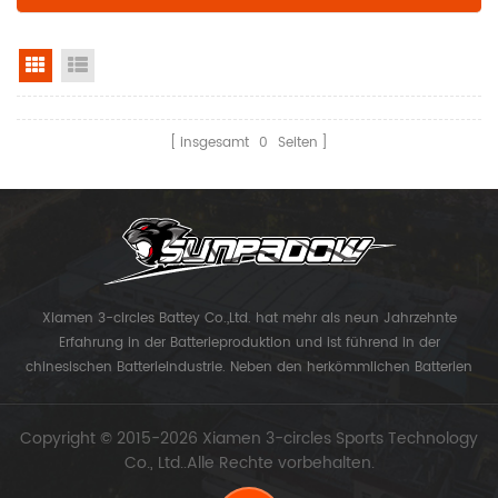
Rasteransicht
Listenansicht
insgesamt
0
Seiten
Xiamen 3-circles Battey Co.,Ltd. hat mehr als neun Jahrzehnte
Erfahrung in der Batterieproduktion und ist führend in der
chinesischen Batterieindustrie. Neben den herkömmlichen Batterien
konzentriert sich das Unternehmen auf die Entwicklung von
Lithiumbatterien der laminierten Hochleistungs-Modellreihen und
Copyright © 2015-2026 Xiamen 3-circles Sports Technology
Lithiumbatterien der UAV-Serie. Jetzt Xiamen 3-Kreise Sport
Co., Ltd..Alle Rechte vorbehalten.
Technology Co., Ltd. bekam ihr eigenes Markensonnenpolster.