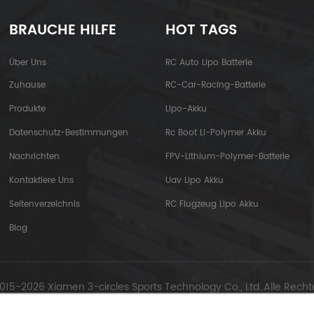
BRAUCHE HILFE
HOT TAGS
Über Uns
RC Auto Lipo Batterie
Zuhause
RC-Car-Racing-Batterie
Produkte
Lipo-Akku
Datenschutz-Bestimmungen
Rc Boot Li-Polymer Akku
Nachrichten
FPV-Lithium-Polymer-Batterie
Kontaktiere Uns
Uav Lipo Akku
Seitenverzeichnis
RC Flugzeug Lipo Akku
Blog
015-2026 Xiamen 3-circles Sports Technology Co., Ltd..Alle Recht