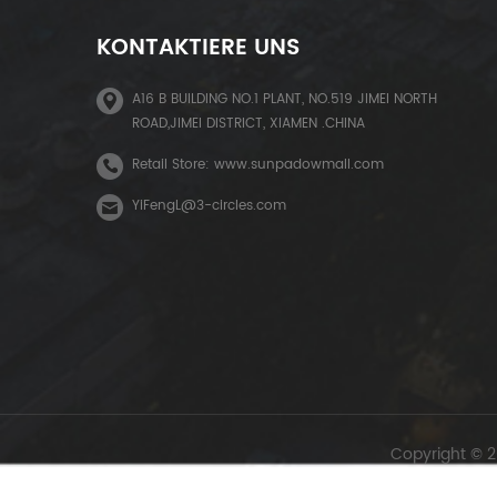
KONTAKTIERE UNS
A16 B BUILDING NO.1 PLANT, NO.519 JIMEI NORTH
ROAD,JIMEI DISTRICT, XIAMEN .CHINA
Retail Store: www.sunpadowmall.com
YiFengL@3-circles.com
Copyright © 2