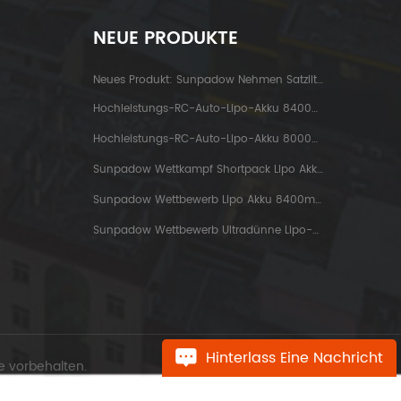
NEUE PRODUKTE
Neues Produkt: Sunpadow Nehmen Satzlithiumbatterie 5200mah-7.4v-2s2p Platin Ab
Hochleistungs-RC-Auto-Lipo-Akku 8400mah-7.6v-2s2p Blue Label
Hochleistungs-RC-Auto-Lipo-Akku 8000mah-3.8v-1s2p Blue Label
Sunpadow Wettkampf Shortpack Lipo Akku 3800mah-7.4v-2s1p
Sunpadow Wettbewerb Lipo Akku 8400mah-7.4v-2s2p
Sunpadow Wettbewerb Ultradünne Lipo-Batterie 5300mah-7.4v-2s1p
Hinterlass Eine Nachricht
e vorbehalten.