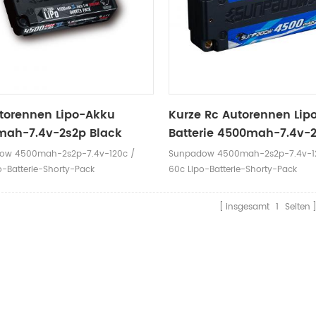
torennen Lipo-Akku
Kurze Rc Autorennen Lip
ah-7.4v-2s2p Black
Batterie 4500mah-7.4v-
ow 4500mah-2s2p-7.4v-120c /
Sunpadow 4500mah-2s2p-7.4v-1
o-Batterie-Shorty-Pack
60c Lipo-Batterie-Shorty-Pack
insgesamt
1
Seiten