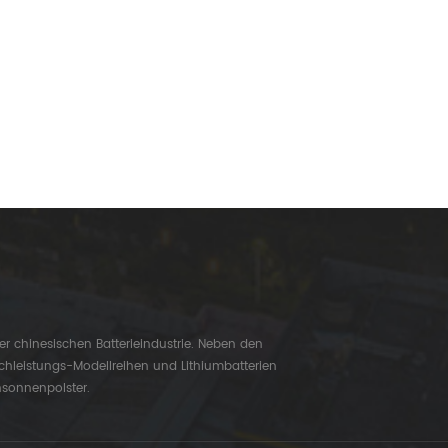
er chinesischen Batterieindustrie. Neben den
chleistungs-Modellreihen und Lithiumbatterien
nsonnenpolster.