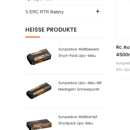
S-ERC RTR Battery
HEISSE PRODUKTE
Rc Au
Sunpadow Wettbewerb
4500m
Short-Pack Lipo-Akku
Label
6000mah-7.6v-2s2p
Sunpad
60c Lip
Sunpadow Lipo-Akku Mit
Niedrigem Schwerpunkt
6000mah-7.4v-2s2p
Sunpadow Wettkampf
Shortpack Lipo Akku
3800mah-7.4v-2s1p