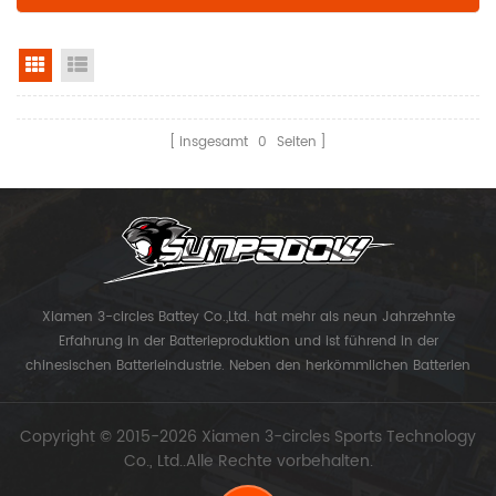
Rasteransicht
Listenansicht
insgesamt
0
Seiten
Xiamen 3-circles Battey Co.,Ltd. hat mehr als neun Jahrzehnte
Erfahrung in der Batterieproduktion und ist führend in der
chinesischen Batterieindustrie. Neben den herkömmlichen Batterien
konzentriert sich das Unternehmen auf die Entwicklung von
Lithiumbatterien der laminierten Hochleistungs-Modellreihen und
Copyright © 2015-2026 Xiamen 3-circles Sports Technology
Lithiumbatterien der UAV-Serie. Jetzt Xiamen 3-Kreise Sport
Co., Ltd..Alle Rechte vorbehalten.
Technology Co., Ltd. bekam ihr eigenes Markensonnenpolster.