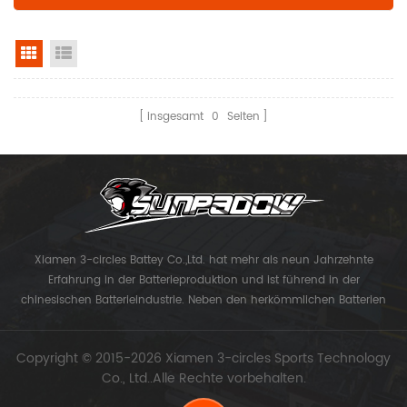
Rasteransicht
Listenansicht
insgesamt
0
Seiten
Xiamen 3-circles Battey Co.,Ltd. hat mehr als neun Jahrzehnte
Erfahrung in der Batterieproduktion und ist führend in der
chinesischen Batterieindustrie. Neben den herkömmlichen Batterien
konzentriert sich das Unternehmen auf die Entwicklung von
Lithiumbatterien der laminierten Hochleistungs-Modellreihen und
Copyright © 2015-2026 Xiamen 3-circles Sports Technology
Lithiumbatterien der UAV-Serie. Jetzt Xiamen 3-Kreise Sport
Co., Ltd..Alle Rechte vorbehalten.
Technology Co., Ltd. bekam ihr eigenes Markensonnenpolster.