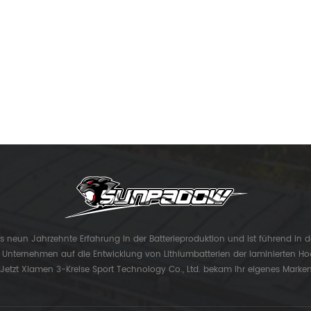
ls neun Jahrzehnte Erfahrung in der Batterieproduktion und ist führend in d
s Unternehmen auf die Entwicklung von Lithiumbatterien der laminierten Ho
 Jetzt Xiamen 3-Kreise Sport Technology Co., Ltd. bekam ihr eigenes Marke