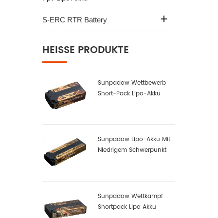
S-ERC RTR Battery
HEISSE PRODUKTE
Sunpadow Wettbewerb
Short-Pack Lipo-Akku
6000mah-7.6v-2s2p
Sunpadow Lipo-Akku Mit
Niedrigem Schwerpunkt
6000mah-7.4v-2s2p
Sunpadow Wettkampf
Shortpack Lipo Akku
3800mah-7.4v-2s1p