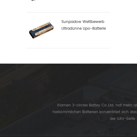
Sunpadow Wettbewerb
Ultradünne Lipo-Batterie
5300mah-7.4v-2s1p
Xiamen 3-circles Battey Co.,Ltd. hat mehr a
herkömmlichen Batterien konzentriert sich da
der UAV-Serie.