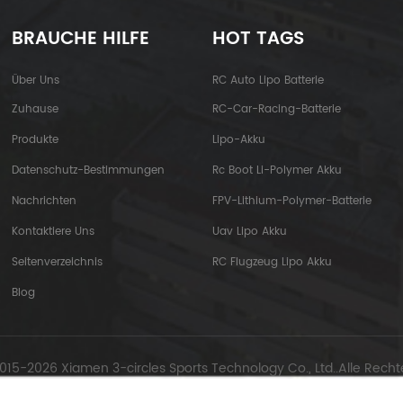
BRAUCHE HILFE
HOT TAGS
Über Uns
RC Auto Lipo Batterie
Zuhause
RC-Car-Racing-Batterie
Produkte
Lipo-Akku
Datenschutz-Bestimmungen
Rc Boot Li-Polymer Akku
Nachrichten
FPV-Lithium-Polymer-Batterie
Kontaktiere Uns
Uav Lipo Akku
Seitenverzeichnis
RC Flugzeug Lipo Akku
Blog
015-2026 Xiamen 3-circles Sports Technology Co., Ltd..Alle Recht