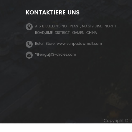
KONTAKTIERE UNS
A16 B BUILDING NO.1 PLANT, NO.519 JIMEI NORTH
ROAD,JIMEI DISTRICT, XIAMEN .CHINA
Retail Store: www.sunpadowmall.com
YiFengL@3-circles.com
Copyright © 2