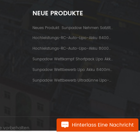
NEUE PRODUKTE
Neues Produkt: Sunpadow Nehmen Satzlithiumbatterie 5200mah-7.4v-2s2p Platin Ab
Hochleistungs-RC-Auto-Lipo-Akku 8400mah-7.6v-2s2p Blue Label
Hochleistungs-RC-Auto-Lipo-Akku 8000mah-3.8v-1s2p Blue Label
Sunpadow Wettkampf Shortpack Lipo Akku 3800mah-7.4v-2s1p
Sunpadow Wettbewerb Lipo Akku 8400mah-7.4v-2s2p
Sunpadow Wettbewerb Ultradünne Lipo-Batterie 5300mah-7.4v-2s1p
Hinterlass Eine Nachricht
e vorbehalten.