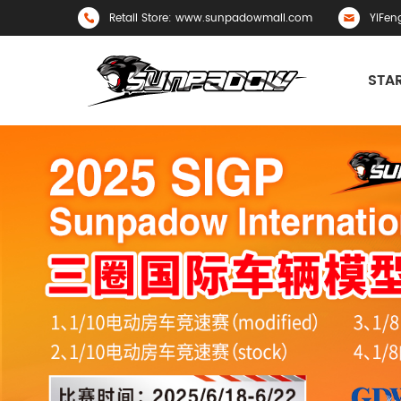
Retail Store: www.sunpadowmall.com
YiFen
STAR