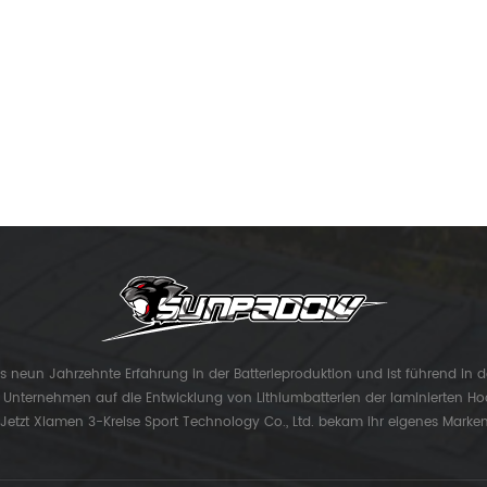
ls neun Jahrzehnte Erfahrung in der Batterieproduktion und ist führend in d
s Unternehmen auf die Entwicklung von Lithiumbatterien der laminierten Ho
 Jetzt Xiamen 3-Kreise Sport Technology Co., Ltd. bekam ihr eigenes Marke