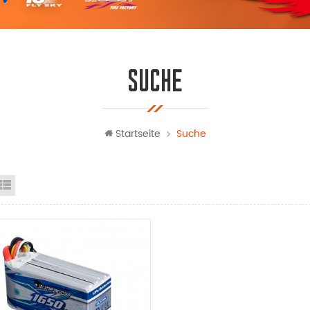
SUCHE
Startseite
Suche
steransicht
Listenansicht