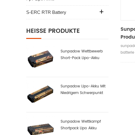
S-ERC RTR Battery
Sunpa
HEISSE PRODUKTE
Produ
sunpado
Sunpadow Wettbewerb
batterie
Short-Pack Lipo-Akku
6000mah-7.6v-2s2p
Sunpadow Lipo-Akku Mit
Niedrigem Schwerpunkt
6000mah-7.4v-2s2p
Sunpadow Wettkampf
Shortpack Lipo Akku
3800mah-7.4v-2s1p