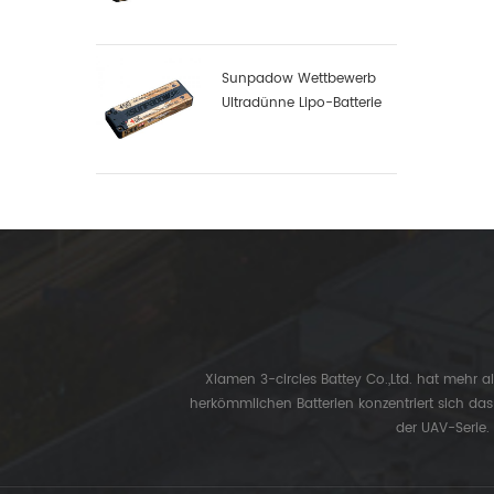
Sunpadow Wettbewerb
Ultradünne Lipo-Batterie
5300mah-7.4v-2s1p
Xiamen 3-circles Battey Co.,Ltd. hat mehr a
herkömmlichen Batterien konzentriert sich da
der UAV-Serie.