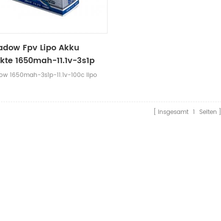
dow Fpv Lipo Akku
kte 1650mah-11.1v-3s1p
w 1650mah-3s1p-11.1v-100c lipo
insgesamt
1
Seiten