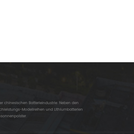
er chinesischen Batterieindustrie. Neben den
chleistungs-Modellreihen und Lithiumbatterien
nsonnenpolster.