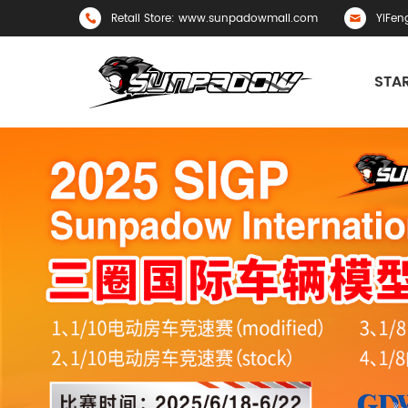
Retail Store: www.sunpadowmall.com
YiFen
STAR