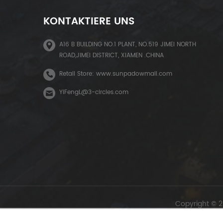
KONTAKTIERE UNS
A16 B BUILDING NO.1 PLANT, NO.519 JIMEI NORTH
ROAD,JIMEI DISTRICT, XIAMEN .CHINA
Retail Store: www.sunpadowmall.com
YiFengL@3-circles.com
Copyright © 2