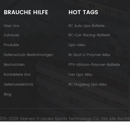
BRAUCHE HILFE
HOT TAGS
Über Uns
RC Auto Lipo Batterie
Zuhause
RC-Car-Racing-Batterie
Produkte
Lipo-Akku
Datenschutz-Bestimmungen
Rc Boot Li-Polymer Akku
Nachrichten
FPV-Lithium-Polymer-Batterie
Kontaktiere Uns
Uav Lipo Akku
Seitenverzeichnis
RC Flugzeug Lipo Akku
Blog
015-2026 Xiamen 3-circles Sports Technology Co., Ltd..Alle Recht