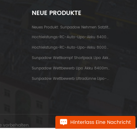
NEUE PRODUKTE
Neues Produkt: Sunpadow Nehmen Satzlithiumbatterie 5200mah-7.4v-2s2p Platin Ab
Hochleistungs-RC-Auto-Lipo-Akku 8400mah-7.6v-2s2p Blue Label
Hochleistungs-RC-Auto-Lipo-Akku 8000mah-3.8v-1s2p Blue Label
Sunpadow Wettkampf Shortpack Lipo Akku 3800mah-7.4v-2s1p
Sunpadow Wettbewerb Lipo Akku 8400mah-7.4v-2s2p
Sunpadow Wettbewerb Ultradünne Lipo-Batterie 5300mah-7.4v-2s1p
Hinterlass Eine Nachricht
e vorbehalten.