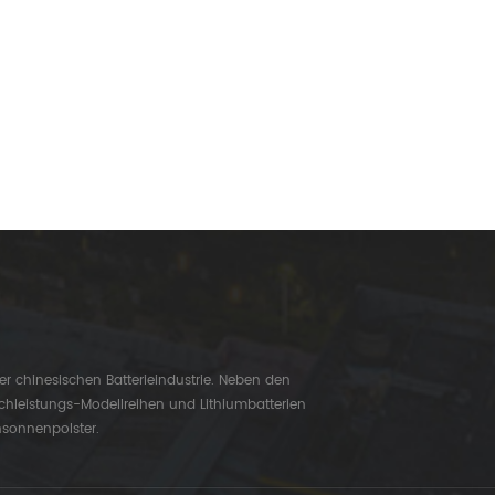
er chinesischen Batterieindustrie. Neben den
chleistungs-Modellreihen und Lithiumbatterien
nsonnenpolster.