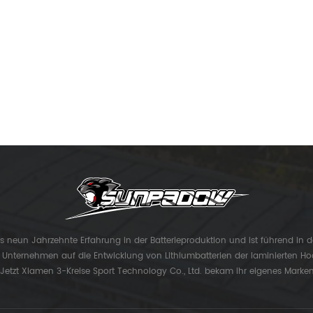
ls neun Jahrzehnte Erfahrung in der Batterieproduktion und ist führend in d
s Unternehmen auf die Entwicklung von Lithiumbatterien der laminierten Ho
 Jetzt Xiamen 3-Kreise Sport Technology Co., Ltd. bekam ihr eigenes Marke