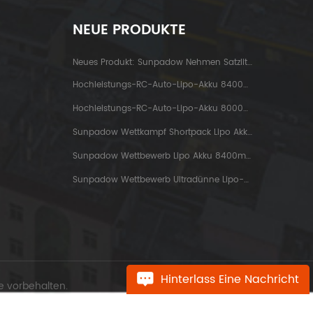
NEUE PRODUKTE
Neues Produkt: Sunpadow Nehmen Satzlithiumbatterie 5200mah-7.4v-2s2p Platin Ab
Hochleistungs-RC-Auto-Lipo-Akku 8400mah-7.6v-2s2p Blue Label
Hochleistungs-RC-Auto-Lipo-Akku 8000mah-3.8v-1s2p Blue Label
Sunpadow Wettkampf Shortpack Lipo Akku 3800mah-7.4v-2s1p
Sunpadow Wettbewerb Lipo Akku 8400mah-7.4v-2s2p
Sunpadow Wettbewerb Ultradünne Lipo-Batterie 5300mah-7.4v-2s1p
Hinterlass Eine Nachricht
e vorbehalten.