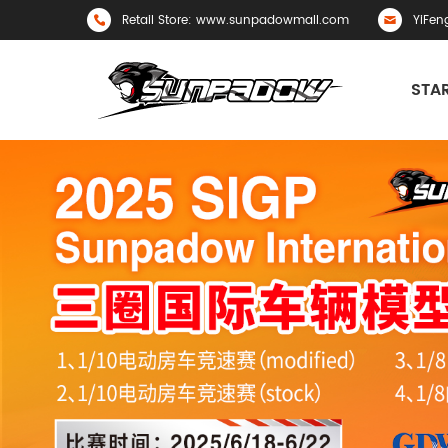
Retail Store: www.sunpadowmall.com
YiFen
STAR