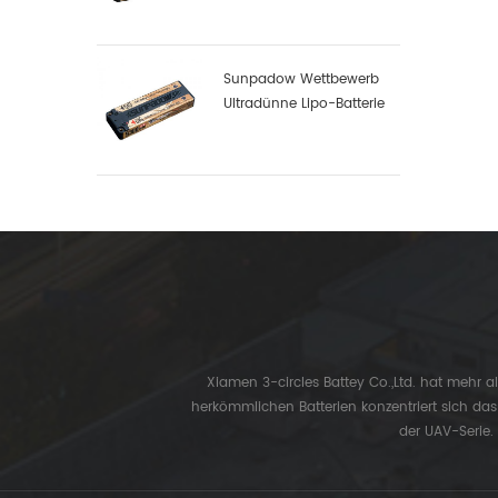
Sunpadow Wettbewerb
Ultradünne Lipo-Batterie
5300mah-7.4v-2s1p
Xiamen 3-circles Battey Co.,Ltd. hat mehr a
herkömmlichen Batterien konzentriert sich da
der UAV-Serie.