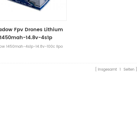
dow Fpv Drones Lithium
1450mah-14.8v-4s1p
w 1450mah-4s1p-14.8v-100c lipo
insgesamt
1
Seiten