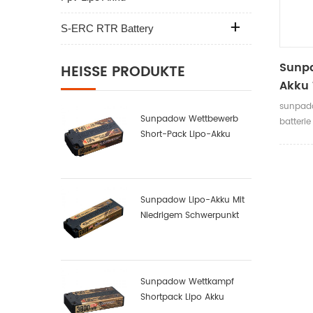
S-ERC RTR Battery
Sunpa
HEISSE PRODUKTE
Akku 
sunpado
Sunpadow Wettbewerb
batterie
Short-Pack Lipo-Akku
6000mah-7.6v-2s2p
Sunpadow Lipo-Akku Mit
Niedrigem Schwerpunkt
6000mah-7.4v-2s2p
Sunpadow Wettkampf
Shortpack Lipo Akku
3800mah-7.4v-2s1p