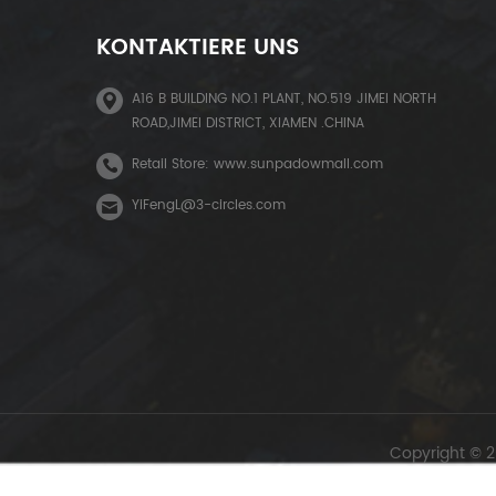
KONTAKTIERE UNS
A16 B BUILDING NO.1 PLANT, NO.519 JIMEI NORTH
ROAD,JIMEI DISTRICT, XIAMEN .CHINA
Retail Store: www.sunpadowmall.com
YiFengL@3-circles.com
Copyright © 2