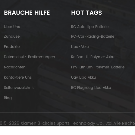
BRAUCHE HILFE
HOT TAGS
Über Uns
RC Auto Lipo Batterie
Zuhause
RC-Car-Racing-Batterie
Produkte
Lipo-Akku
Datenschutz-Bestimmungen
Rc Boot Li-Polymer Akku
Nachrichten
FPV-Lithium-Polymer-Batterie
Kontaktiere Uns
Uav Lipo Akku
Seitenverzeichnis
RC Flugzeug Lipo Akku
Blog
015-2026 Xiamen 3-circles Sports Technology Co., Ltd..Alle Recht